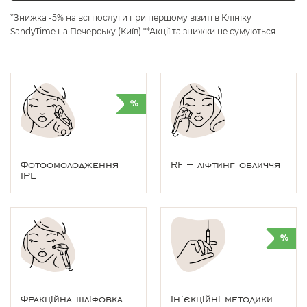
*Знижка -5% на всі послуги при першому візиті в Клініку
SandyTime на Печерську (Київ) **Акції та знижки не сумуються
%
Фотоомолодження
RF – ліфтинг обличчя
IPL
%
Фракційна шліфовка
Ін’єкційні методики