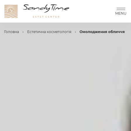
MENU
Головна
›
Естетична косметологія
›
Омолодження обличчя