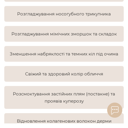
Розгладжування носогубного трикутника
Розгладжування мімічних зморшок та складок
Зменшення набряклості та темних кіл під очима
Свіжий та здоровий колір обличчя
Розсмоктування застійних плям (постакне) та
проявів куперозу
Відновлення колагенових волокон дерми