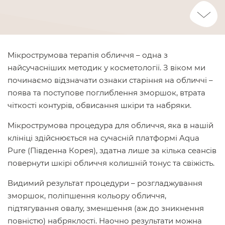
Scroll
Down
Мікрострумова терапія обличчя – одна з
найсучасніших методик у косметології. З віком ми
починаємо відзначати ознаки старіння на обличчі –
поява та поступове поглиблення зморшок, втрата
чіткості контурів, обвисання шкіри та набряки.
Мікрострумова процедура для обличчя, яка в нашій
клініці здійснюється на сучасній платформі Aqua
Pure (Південна Корея), здатна лише за кілька сеансів
повернути шкірі обличчя колишній тонус та свіжість.
Видимий результат процедури – розгладжування
зморшок, поліпшення кольору обличчя,
підтягування овалу, зменшення (аж до зникнення
повністю) набряклості. Наочно результати можна